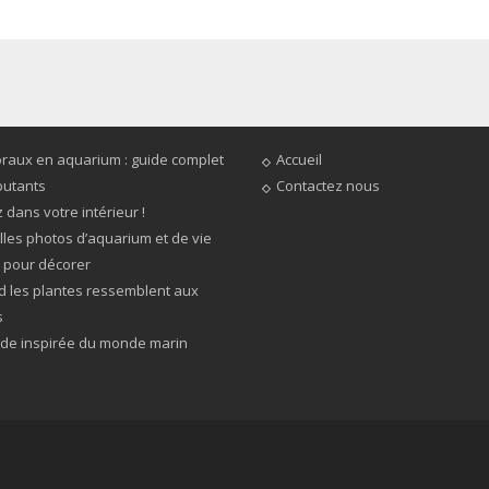
LES RÉCENTS
PAGES
oraux en aquarium : guide complet
Accueil
butants
Contactez nous
dans votre intérieur !
lles photos d’aquarium et de vie
 pour décorer
 les plantes ressemblent aux
s
de inspirée du monde marin