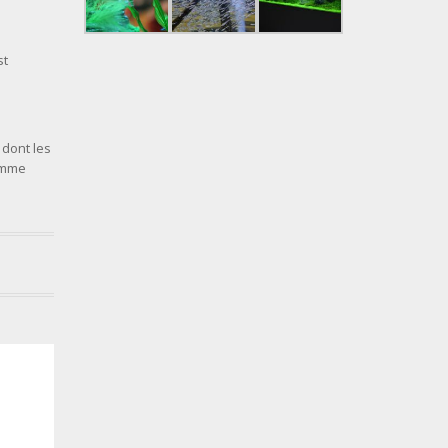
st
 dont les
comme