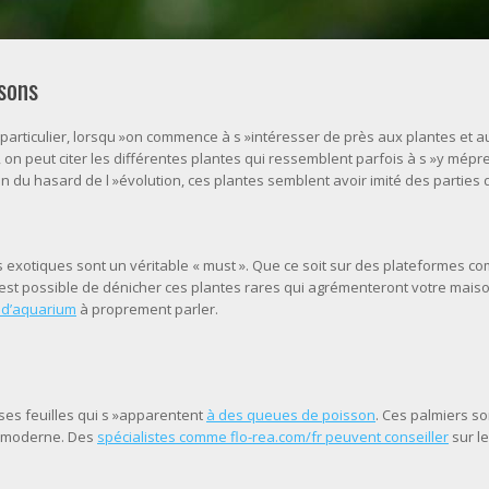
sons
particulier, lorsqu »on commence à s »intéresser de près aux plantes et a
f, on peut citer les différentes plantes qui ressemblent parfois à s »y mép
n du hasard de l »évolution, ces plantes semblent avoir imité des parties 
s exotiques sont un véritable « must ». Que ce soit sur des plateformes co
il est possible de dénicher ces plantes rares qui agrémenteront votre mais
 d’aquarium
à proprement parler.
 ses feuilles qui s »apparentent
à des queues de poisson
. Ces palmiers so
ge moderne. Des
spécialistes comme flo-rea.com/fr peuvent conseiller
sur l