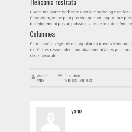
Heliconia rostrata
C »est une plante herbacée dont la morphologie en fait u
Cependant, on ne peut pas nier que son apparence partic
techniquement pas un poisson, ça reste tout de même u
Columnea
Cette espèce végétale est populaire à travers le monde
extrémités ressemblent indubitablement à des poissons r
choix décoratif.
Author
Published
YANIS
18TH OCTOBRE 2023
yanis