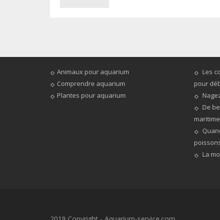
CATÉGORIES
ARTIC
Animaux pour aquarium
Les c
Comprendre aquarium
pour dé
Plantes pour aquarium
Nagez 
De be
maritime
Quand
poisson
La mo