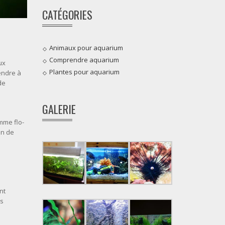
CATÉGORIES
Animaux pour aquarium
Comprendre aquarium
ux
Plantes pour aquarium
rendre à
de
GALERIE
mme flo-
on de
nt
es