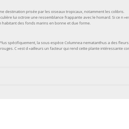
ne destination prisée par les oiseaux tropicaux, notamment les colibris.
ulière lui octroie une ressemblance frappante avec le homard. Si ce n »e
n habitant des fonds marins en bonne et due forme.
. Plus spécifiquement, la sous-espèce Columnea nematanthus a des fleurs
ouges. C »est d »ailleurs un facteur qui rend cette plante intéressante 