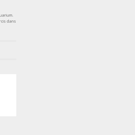
quarium.
rcis dans