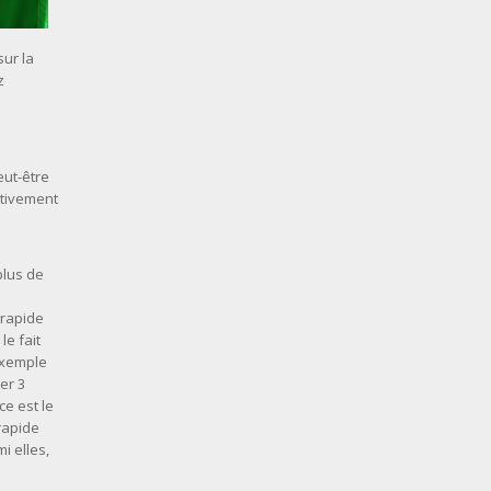
sur la
z
eut-être
ativement
plus de
 rapide
le fait
 exemple
er 3
ce est le
rapide
i elles,