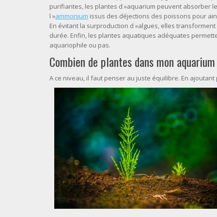
purifiantes, les plantes d »aquarium peuvent absorber le 
l »
ammonium
issus des déjections des poissons pour ainsi
En évitant la surproduction d »algues, elles transforment
durée. Enfin, les plantes aquatiques adéquates permette
aquariophile ou pas.
Combien de plantes dans mon aquarium
A ce niveau, il faut penser au juste équilibre. En ajoutan