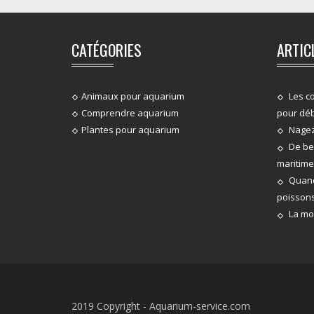
CATÉGORIES
ARTIC
Animaux pour aquarium
Les c
Comprendre aquarium
pour dé
Plantes pour aquarium
Nagez 
De be
maritime
Quand
poisson
La mo