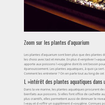
Zoom sur les plantes d’aquarium
Les plantes d’aquarium sont bien plus que des plantes d
les choisi avec tact et minutie. En plus d »enjoliver l »aqua
apporte aux poissons l »oxygène dont ils ont besoin pour
épanouissement. Les plantes aquatiques, à quoi ça sert 
Comment les entretenir ? On en parle tout au long de cet a
L »intérêt des plantes aquatiques dans
Dans la vie marine, les plantes aquatiques procurent d
bienfaits aux poissons. Si elles font office de cachette a
plus craintifs, elles permettent aussi de diminuer le nive
l »eau et d »offrir un supplément d »oxygène. Connues po