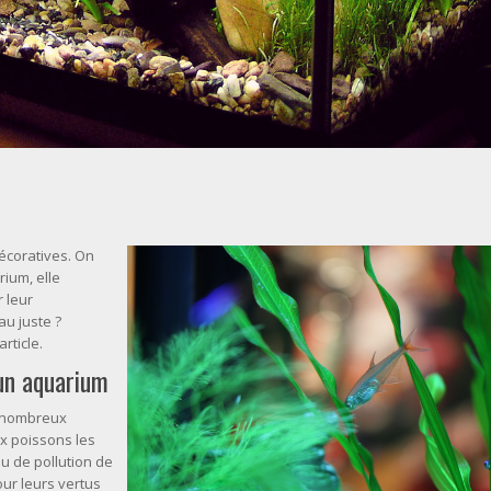
écoratives. On
rium, elle
 leur
au juste ?
rticle.
 un aquarium
e nombreux
ux poissons les
au de pollution de
ur leurs vertus