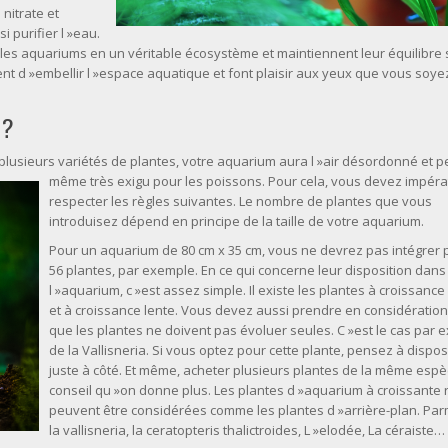
nitrate et
 purifier l »eau.
 les aquariums en un véritable écosystème et maintiennent leur équilibre 
nt d »embellir l »espace aquatique et font plaisir aux yeux que vous soye
 ?
t plusieurs variétés de plantes, votre aquarium aura l »air désord
onné et p
même très exigu pour les poissons. Pour cela, vous devez impér
respecter les règles suivantes. Le nombre de plantes que vous
introduisez dépend en principe de la taille de votre aquarium.
Pour un aquarium de 80 cm x 35 cm, vous ne devrez pas intégrer 
56 plantes, par exemple. En ce qui concerne leur disposition dans
l »aquarium, c »est assez simple. Il existe les plantes à croissance
et à croissance lente. Vous devez aussi prendre en considération 
que les plantes ne doivent pas évoluer seules. C »est le cas par
de la Vallisneria. Si vous optez pour cette plante, pensez à dispos
juste à côté. Et même, acheter plusieurs plantes de la même espè
conseil qu »on donne plus. Les plantes d »aquarium à croissante 
peuvent être considérées comme les plantes d »arrière-plan. Parm
la vallisneria, la ceratopteris thalictroides, L »elodée, La céraiste…