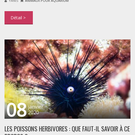
YANIS
ANIMAUX POUR AQUARIUM
08
janvier
2020
LES POISSONS HERBIVORES : QUE FAUT-IL SAVOIR À CE